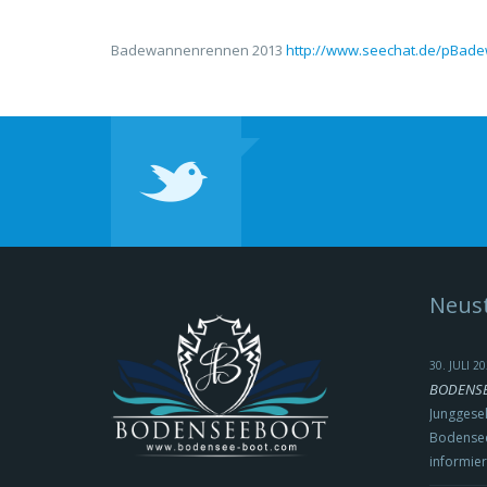
Badewannenrennen 2013
http://www.seechat.de/pBade
Neust
30. JULI 
BODENSEE
Junggesel
Bodensee
informie