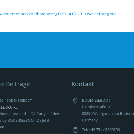
wannenrennen 2013hotopost/g1760-14-07-2013-wasserburg.html
e Beiträge
Kontakt
BODENSEEBOOT
2020 | BODENSEEBOOT
BOOT –...
Daimlerstraße 10
88250 Weingarten am Bodens
linnenabschied – JGA-Party auf dem
Germany
 by BODENSEEBOOT.DE Jetzt
ren
Tel: +49 751 / 5699799