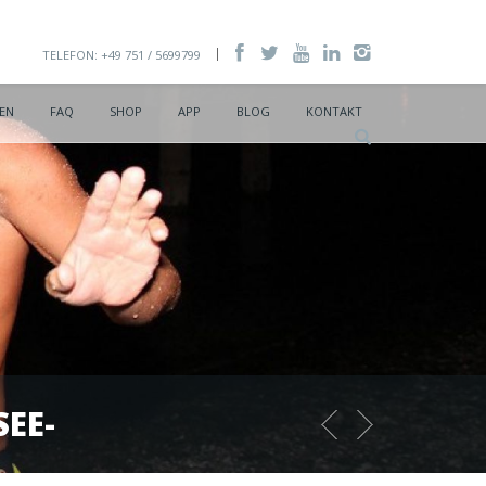
TELEFON: +49 751 / 5699799
EN
FAQ
SHOP
APP
BLOG
KONTAKT
EE-