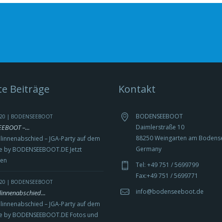
e Beiträge
Kontakt
BODENSEEBOOT
2020 | BODENSEEBOOT
BOOT –...
Daimlerstraße 10
88250 Weingarten am Bodens
linnenabschied – JGA-Party auf dem
Germany
 by BODENSEEBOOT.DE Jetzt
ren
Tel: +49 751 / 5699799
Fax:+49 751 / 5699771
2020 | BODENSEEBOOT
info@bodenseeboot.de
linnenabschied...
linnenabschied – JGA-Party auf dem
e by BODENSEEBOOT.DE Fotos und