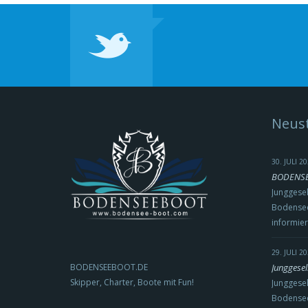
Neust
30. JULI 
BODENSEE
Junggesel
Bodensee
informie
29. JULI 
BODENSEEBOOT.DE
Junggesel
Skipper, Charter, Boote mit Fun!
Junggesel
Bodense