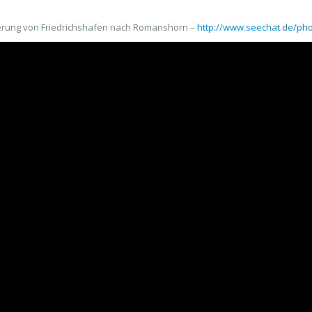
uerung von Friedrichshafen nach Romanshorn –
http://www.seechat.de/pho