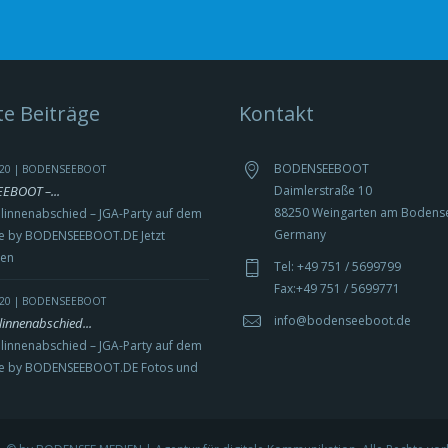
e Beiträge
Kontakt
BODENSEEBOOT
2020 | BODENSEEBOOT
BOOT –...
Daimlerstraße 10
88250 Weingarten am Bodens
linnenabschied – JGA-Party auf dem
Germany
 by BODENSEEBOOT.DE Jetzt
ren
Tel: +49 751 / 5699799
Fax:+49 751 / 5699771
2020 | BODENSEEBOOT
info@bodenseeboot.de
linnenabschied...
linnenabschied – JGA-Party auf dem
e by BODENSEEBOOT.DE Fotos und