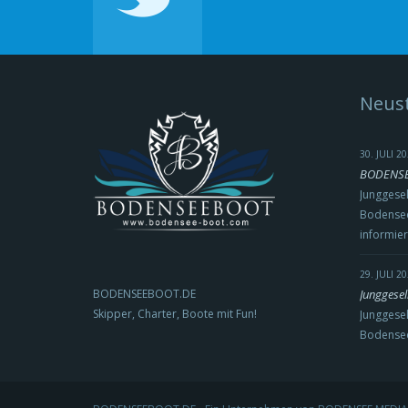
Neust
30. JULI 
BODENSEE
Junggesel
Bodensee
informie
29. JULI 
BODENSEEBOOT.DE
Junggesel
Skipper, Charter, Boote mit Fun!
Junggesel
Bodense